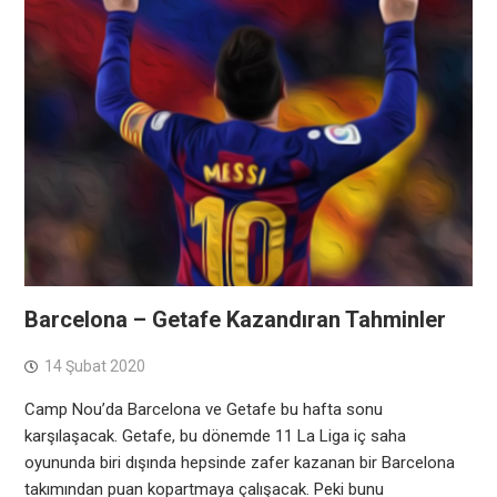
Barcelona – Getafe Kazandıran Tahminler
14 Şubat 2020
Camp Nou’da Barcelona ve Getafe bu hafta sonu
karşılaşacak. Getafe, bu dönemde 11 La Liga iç saha
oyununda biri dışında hepsinde zafer kazanan bir Barcelona
takımından puan kopartmaya çalışacak. Peki bunu