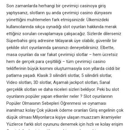
Son zamanlarda herhangi bir çevrimiçi casinoya giriş
yaptıysanız, slotların şu anda çevrimiçi casino dünyasını
yönettiğini muhtemelen fark etmişsinizdir. Ülkemizdeki
kullanıcılarında sıkça oynadığı slot oyunları hakkında merak
ettiğiniz soruları cevaplamaya çalışacağız. Sizlerde dilerseniz
Süperbahis giriş adresine tıklayarak üye olabilir, güvenilir bir
şekilde slot oyunlarında şansınızı deneyebilirsiniz. Elbette,
masa oyunları da var fakat çevrimiçi slotlar – hem ücretsiz
hem de gerçek para çeşitliliği – tüm çevrimiçi casino
tekliflerinin büyük kısmını oluşturmasıyla son yıllarda ciddi bir
patlama yaşadı. Klasik 3 silindirli slotlar, 5 silindirli slotlar,
Video slotları, 3D slotlar, Aşamalı jackpot slotları, Sanal
gerçeklik slotları ve daha niceleri sizleri bekliyor. Peki bu slot
oyunlarını popüler yapan etkenler neler ? Slot oyunlarının
Popüler Olmasının Sebepleri Öğrenmesi ve oynaması
inanılmaz kolay Çok yüksek ödeme oranları Giriş engelinin çok
düşük olması Milyonlarca kişiye ulaşan muazzam ikramiyeler
Yüzlerce farklı slot oyununu denemek için hızlı ve kolay erişim