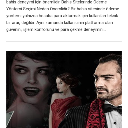
bahis deneyimi için önemlidir. Bahis Sitelerinde Ödeme
Yöntemi Seçimi Neden Önemlidir? Bir bahis sitesinde ödeme
yöntemi yalnızca hesaba para aktarmak için kullanılan teknik
bir araç değildir. Aynı zamanda kullanıcının platforma olan
güvenini, işlem konforunu ve para çekme deneyimini…