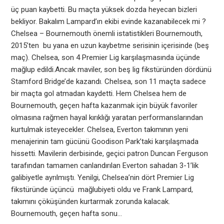
üç puan kaybetti. Bu maçta yüksek dozda heyecan bizleri
bekliyor. Bakalım Lampard’ın ekibi evinde kazanabilecek mi ?
Chelsea – Bournemouth önemli istatistikleri Bournemouth,
2015’ten bu yana en uzun kaybetme serisinin içerisinde (beş
maç). Chelsea, son 4 Premier Lig karşılaşmasında üçünde
mağlup edildi.Ancak maviler, son beş lig fikstüründen dördünü
Stamford Bridge’de kazandı. Chelsea, son 11 maçta sadece
bir maçta gol atmadan kaydetti. Hem Chelsea hem de
Bournemouth, geçen hafta kazanmak için büyük favoriler
olmasına rağmen hayal kırıklığı yaratan performanslarından
kurtulmak isteyecekler. Chelsea, Everton takımının yeni
menajerinin tam gücünü Goodison Park’taki karşılaşmada
hissetti. Mavilerin derbisinde, geçici patron Duncan Ferguson
tarafından tamamen canlandırılan Everton sahadan 3-1’lik
galibiyetle ayrılmıştı. Yenilgi, Chelsea’nin dört Premier Lig
fikstüründe üçüncü mağlubiyeti oldu ve Frank Lampard,
takımını çöküşünden kurtarmak zorunda kalacak.
Bournemouth, geçen hafta sonu…