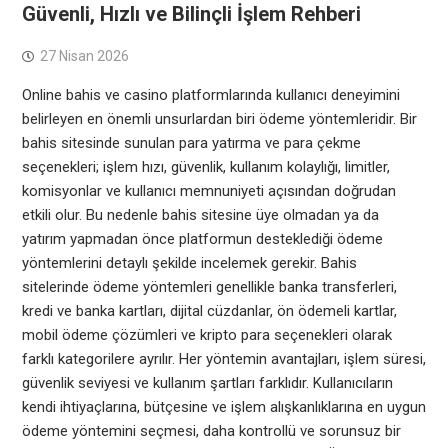
Güvenli, Hızlı ve Bilinçli İşlem Rehberi
27 Nisan 2026
Online bahis ve casino platformlarında kullanıcı deneyimini
belirleyen en önemli unsurlardan biri ödeme yöntemleridir. Bir
bahis sitesinde sunulan para yatırma ve para çekme
seçenekleri; işlem hızı, güvenlik, kullanım kolaylığı, limitler,
komisyonlar ve kullanıcı memnuniyeti açısından doğrudan
etkili olur. Bu nedenle bahis sitesine üye olmadan ya da
yatırım yapmadan önce platformun desteklediği ödeme
yöntemlerini detaylı şekilde incelemek gerekir. Bahis
sitelerinde ödeme yöntemleri genellikle banka transferleri,
kredi ve banka kartları, dijital cüzdanlar, ön ödemeli kartlar,
mobil ödeme çözümleri ve kripto para seçenekleri olarak
farklı kategorilere ayrılır. Her yöntemin avantajları, işlem süresi,
güvenlik seviyesi ve kullanım şartları farklıdır. Kullanıcıların
kendi ihtiyaçlarına, bütçesine ve işlem alışkanlıklarına en uygun
ödeme yöntemini seçmesi, daha kontrollü ve sorunsuz bir