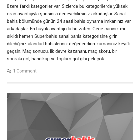
üzere farklı kategoriler var. Sizlerde bu kategorilerde yüksek
oran avantajıyla şansınızı deneyebilirsiniz arkadaşlar. Sanal
bahis bölümünde günün 24 saati bahis oynama imkanınız var
arkadaşlar. En büyük avantajı da bu zaten. Gece canınız mı
sıkıldı hemen Süperbahis sanal bahis kategorisine girin
dilediğiniz alandad bahisleriniz değerlendirin zamanınız keyifli
geçsin. Maç sonucu, ilk devre kazananı, maç skoru, bir
sonraki gol, handikap ve toplam gol gibi pek çok…
1 Comment