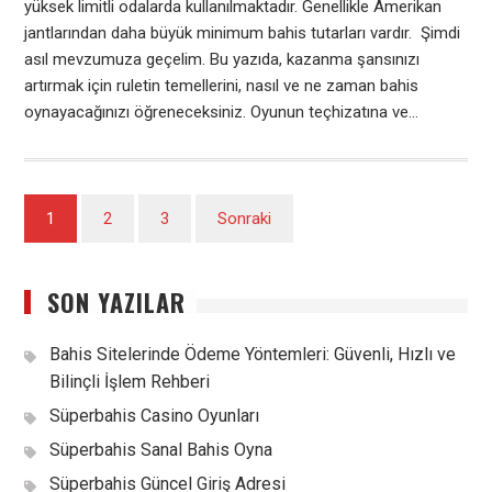
yüksek limitli odalarda kullanılmaktadır. Genellikle Amerikan
jantlarından daha büyük minimum bahis tutarları vardır. Şimdi
asıl mevzumuza geçelim. Bu yazıda, kazanma şansınızı
artırmak için ruletin temellerini, nasıl ve ne zaman bahis
oynayacağınızı öğreneceksiniz. Oyunun teçhizatına ve…
Yazı
1
2
3
Sonraki
sayfalandırması
SON YAZILAR
Bahis Sitelerinde Ödeme Yöntemleri: Güvenli, Hızlı ve
Bilinçli İşlem Rehberi
Süperbahis Casino Oyunları
Süperbahis Sanal Bahis Oyna
Süperbahis Güncel Giriş Adresi