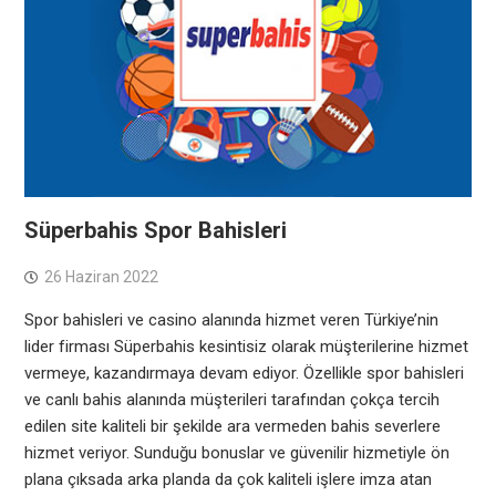
Süperbahis Spor Bahisleri
26 Haziran 2022
Spor bahisleri ve casino alanında hizmet veren Türkiye’nin
lider firması Süperbahis kesintisiz olarak müşterilerine hizmet
vermeye, kazandırmaya devam ediyor. Özellikle spor bahisleri
ve canlı bahis alanında müşterileri tarafından çokça tercih
edilen site kaliteli bir şekilde ara vermeden bahis severlere
hizmet veriyor. Sunduğu bonuslar ve güvenilir hizmetiyle ön
plana çıksada arka planda da çok kaliteli işlere imza atan