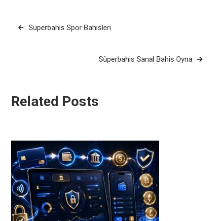
Yazı
Süperbahis Spor Bahisleri
gezinmesi
Süperbahis Sanal Bahis Oyna
Related Posts