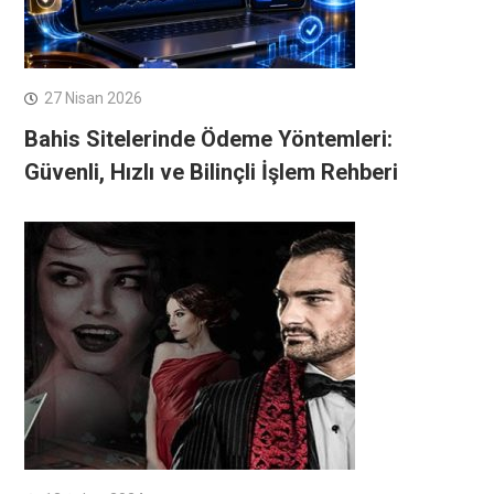
27 Nisan 2026
Bahis Sitelerinde Ödeme Yöntemleri:
Güvenli, Hızlı ve Bilinçli İşlem Rehberi