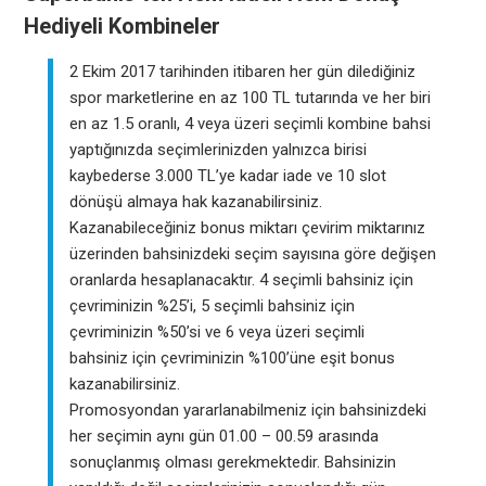
Hediyeli Kombineler
2 Ekim 2017 tarihinden itibaren her gün dilediğiniz
spor marketlerine en az 100 TL tutarında ve her biri
en az 1.5 oranlı, 4 veya üzeri seçimli kombine bahsi
yaptığınızda seçimlerinizden yalnızca birisi
kaybederse 3.000 TL’ye kadar iade ve 10 slot
dönüşü almaya hak kazanabilirsiniz.
Kazanabileceğiniz bonus miktarı çevirim miktarınız
üzerinden bahsinizdeki seçim sayısına göre değişen
oranlarda hesaplanacaktır. 4 seçimli bahsiniz için
çevriminizin %25’i, 5 seçimli bahsiniz için
çevriminizin %50’si ve 6 veya üzeri seçimli
bahsiniz için çevriminizin %100’üne eşit bonus
kazanabilirsiniz.
Promosyondan yararlanabilmeniz için bahsinizdeki
her seçimin aynı gün 01.00 – 00.59 arasında
sonuçlanmış olması gerekmektedir. Bahsinizin