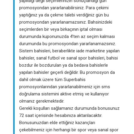
yapıldığı değil seçimlerinizin sonuçlandığı gün
promosyondan yararlanabilirsiniz. Para çekimi
yaptığınız ya da çekme talebi verdiğiniz gün bu
promosyondan yararlanamazsınız. Bahsinizdeki
seçimlerden bir veya birkaçının iptal olması
durumunda kuponunuzda 4’ten az seçim kalması
durumunda bu promosyondan yararlanamazsınız.
Sistem bahisleri, beraberlikte iade marketine yapılan
bahisler, sanal futbol ve sanal spor bahisleri, bahisi
bozdur ile bozdurulan ya da bedava bahislerle
yapılan bahisler geçerli değildir. Bu promosyon da
dahil olmak üzere tüm Superbahis
promosyonlarından yararlanabilmeniz için sms
doğrulama sistemini aktive etmiş ve kullanıyor
olmanız gerekmektedir.
Gerekli koşulları sağlamanız durumunda bonusunuz
72 saat içerisinde hesabınıza aktarılacaktır.
Bonusunuzdan elde ettiğiniz kazançları
çekebilmeniz için herhangi bir spor veya sanal spor