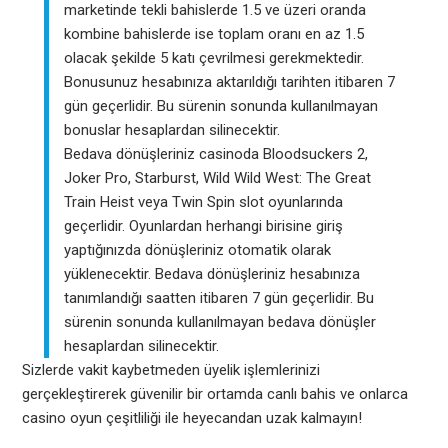
marketinde tekli bahislerde 1.5 ve üzeri oranda
kombine bahislerde ise toplam oranı en az 1.5
olacak şekilde 5 katı çevrilmesi gerekmektedir.
Bonusunuz hesabınıza aktarıldığı tarihten itibaren 7
gün geçerlidir. Bu sürenin sonunda kullanılmayan
bonuslar hesaplardan silinecektir.
Bedava dönüşleriniz casinoda Bloodsuckers 2,
Joker Pro, Starburst, Wild Wild West: The Great
Train Heist veya Twin Spin slot oyunlarında
geçerlidir. Oyunlardan herhangi birisine giriş
yaptığınızda dönüşleriniz otomatik olarak
yüklenecektir. Bedava dönüşleriniz hesabınıza
tanımlandığı saatten itibaren 7 gün geçerlidir. Bu
sürenin sonunda kullanılmayan bedava dönüşler
hesaplardan silinecektir.
Sizlerde vakit kaybetmeden üyelik işlemlerinizi
gerçekleştirerek güvenilir bir ortamda canlı bahis ve onlarca
casino oyun çeşitliliği ile heyecandan uzak kalmayın!