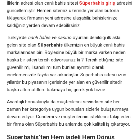
İlklerin adresi olan canlı bahis sitesi
Süperbahis giriş
adresini
güncellemiştir. Hemen sitemiz üzerinde yer alan butona
tıklayarak firmanın yeni adresine ulaşabilir, bahislerinize
kaldığınız yerden devam edebilirsiniz.
Türkiye’de
canlı bahis ve casino
oyunları denildiği ilk akla
gelen site olan
Süperbahis
ülkemizin en büyük canlı bahis
markalarından biri. Böylesine büyük bir marka varken neden
başka bir siteyi tercih ediyorsunuz ki ? Tercih ettiğiniz site
güvenilir mi, lisanslı mı tüm bunları ayrıntılı olarak
incelemenizde fayda var arkadaşlar. Süperbahis sitesi uzun
yıllardır bu piyasanın içerisinde yer alan en güvenilir sitedir
başka alternatiflere bakmaya hiç gerek yok bizce.
Avantajlı bonuslarıyla da müşterilerini sevindiren site her
zaman her kategoriye uygun bonusları sizlerle buluşturmaya
devam ediyor. Gündemi ve müşterilerinin isteklerini takip eden
bir firma olan Süperbahis bu anlamda çok kaliteli iş çıkartıyor.
Süperbahis’ten Hem iadeli Hem Dönüş